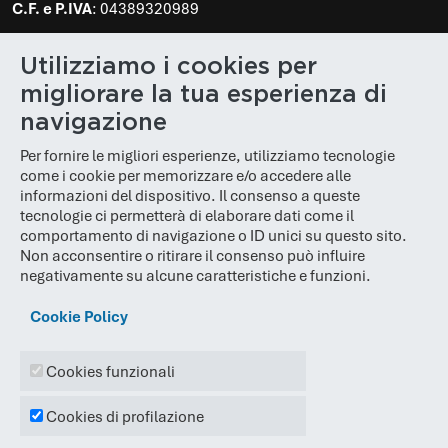
C.F. e P.IVA
: 04389320989
PEC
:
poloinnovativo@legalmail.it
Utilizziamo i cookies per
N. REA
: BS 610848
migliorare la tua esperienza di
Cap. Soc.
: € 100.000,00
navigazione
Per fornire le migliori esperienze, utilizziamo tecnologie
come i cookie per memorizzare e/o accedere alle
informazioni del dispositivo. Il consenso a queste
tecnologie ci permetterà di elaborare dati come il
comportamento di navigazione o ID unici su questo sito.
Non acconsentire o ritirare il consenso può influire
negativamente su alcune caratteristiche e funzioni.
Cookie Policy
© 2026
Polo Innovativo
Cookies funzionali
Sito Web e SEO creati da:
Lead Lab
Cookies di profilazione