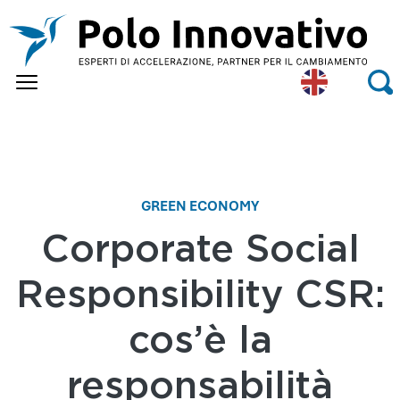
Skip to main content
Eng
Se
lish
GREEN ECONOMY
Corporate Social
Responsibility CSR:
cos’è la
responsabilità