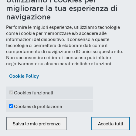
Utilizziamo i cookies per
Twitter
Instagram
LinkedIn
Facebook
Youtube
Via Scuole 1/G, 25128 Brescia (BS)
migliorare la tua esperienza di
navigazione
C.F. e P.IVA
: 04389320989
Per fornire le migliori esperienze, utilizziamo tecnologie
PEC
:
poloinnovativo@legalmail.it
come i cookie per memorizzare e/o accedere alle
N. REA
: BS 610848
informazioni del dispositivo. Il consenso a queste
tecnologie ci permetterà di elaborare dati come il
Cap. Soc.
: € 100.000,00
comportamento di navigazione o ID unici su questo sito.
Non acconsentire o ritirare il consenso può influire
negativamente su alcune caratteristiche e funzioni.
Cookie Policy
Cookies funzionali
Cookies di profilazione
© 2026
Polo Innovativo
Salva le mie preferenze
Accetta tutti
Togli il consenso