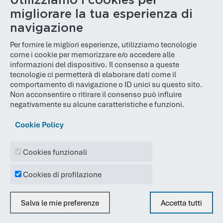
Utilizziamo i cookies per
migliorare la tua esperienza di
Messaggio
navigazione
Per fornire le migliori esperienze, utilizziamo tecnologie
come i cookie per memorizzare e/o accedere alle
informazioni del dispositivo. Il consenso a queste
tecnologie ci permetterà di elaborare dati come il
comportamento di navigazione o ID unici su questo sito.
Non acconsentire o ritirare il consenso può influire
negativamente su alcune caratteristiche e funzioni.
CAPTCHA
Cookie Policy
Cookies funzionali
Rispondi a questa domanda per dimostrare che non sei un
Cookies di profilazione
robot
Privacy
Salva le mie preferenze
Accetta tutti
Acconsento al trattamento dei miei dati personali secondo la
Privacy Policy
Togli il consenso