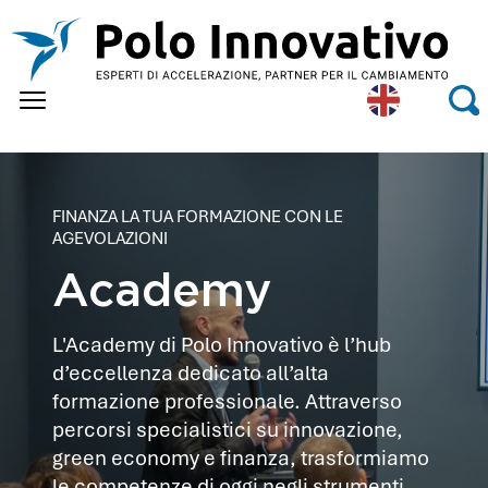
Skip to main content
Eng
Se
lish
FINANZA LA TUA FORMAZIONE CON LE
AGEVOLAZIONI
Academy
L'Academy di Polo Innovativo è l’hub
d’eccellenza dedicato all’alta
formazione professionale. Attraverso
percorsi specialistici su innovazione,
green economy e finanza, trasformiamo
le competenze di oggi negli strumenti