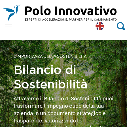
Skip to main content
Eng
Se
lish
L'IMPORTANZA DELLA SOSTENIBILITÀ
Bilancio di
Sostenibilità
Attraverso il Bilancio di Sostenibilità puoi
trasformare l'impegno etico della tua
azienda in un documento strategico e
trasparente, valorizzando le