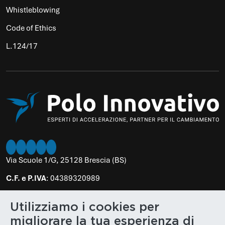
Whistleblowing
Code of Ethics
L.124/17
Twitter
Instagram
LinkedIn
Facebook
Youtube
Via Scuole 1/G, 25128 Brescia (BS)
C.F. e P.IVA
: 04389320989
PEC
:
poloinnovativo@legalmail.it
Utilizziamo i cookies per
N. REA
: BS 610848
migliorare la tua esperienza di