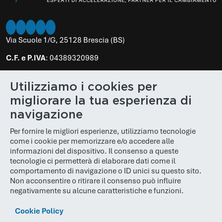
Twitter
Instagram
LinkedIn
Facebook
Youtube
Via Scuole 1/G, 25128 Brescia (BS)
C.F. e P.IVA
: 04389320989
PEC
:
poloinnovativo@legalmail.it
Utilizziamo i cookies per
N. REA
: BS 610848
migliorare la tua esperienza di
Cap. Soc.
: € 100.000,00
navigazione
Per fornire le migliori esperienze, utilizziamo tecnologie
come i cookie per memorizzare e/o accedere alle
informazioni del dispositivo. Il consenso a queste
tecnologie ci permetterà di elaborare dati come il
comportamento di navigazione o ID unici su questo sito.
Non acconsentire o ritirare il consenso può influire
negativamente su alcune caratteristiche e funzioni.
Cookie Policy