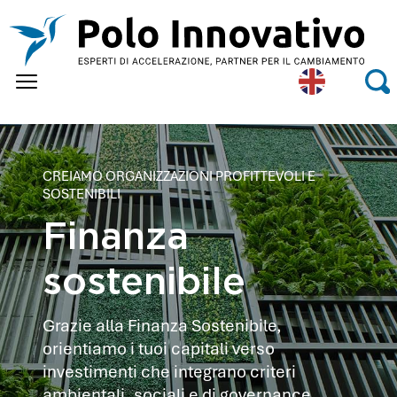
Skip to main content
Eng
Se
lish
CREIAMO ORGANIZZAZIONI PROFITTEVOLI E
SOSTENIBILI
Finanza
sostenibile
Grazie alla Finanza Sostenibile,
orientiamo i tuoi capitali verso
investimenti che integrano criteri
ambientali, sociali e di governance,