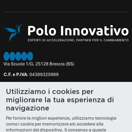
Twitter
Instagram
LinkedIn
Facebook
Youtube
Via Scuole 1/G, 25128 Brescia (BS)
C.F. e P.IVA
: 04389320989
PEC
:
poloinnovativo@legalmail.it
Utilizziamo i cookies per
N. REA
: BS 610848
migliorare la tua esperienza di
Cap. Soc.
: € 100.000,00
navigazione
Per fornire le migliori esperienze, utilizziamo tecnologie
come i cookie per memorizzare e/o accedere alle
informazioni del dispositivo. Il consenso a queste