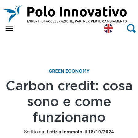
Skip to main content
Eng
Se
lish
GREEN ECONOMY
Carbon credit: cosa
sono e come
funzionano
Scritto da:
Letizia Iemmolo
, il
18/10/2024