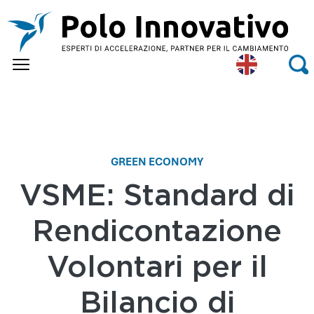
Skip to main content
Eng
Se
lish
GREEN ECONOMY
VSME: Standard di
Rendicontazione
Volontari per il
Bilancio di