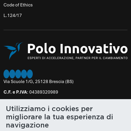
Code of Ethics
L.124/17
Twitter
Instagram
LinkedIn
Facebook
Youtube
Via Scuole 1/G, 25128 Brescia (BS)
C.F. e P.IVA
: 04389320989
PEC
:
poloinnovativo@legalmail.it
Utilizziamo i cookies per
N. REA
: BS 610848
migliorare la tua esperienza di
Cap. Soc.
: € 100.000,00
navigazione