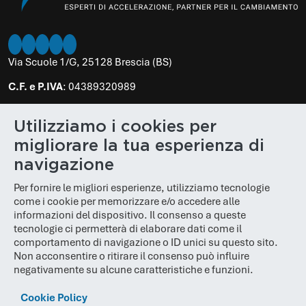
Twitter
Instagram
LinkedIn
Facebook
Youtube
Via Scuole 1/G, 25128 Brescia (BS)
C.F. e P.IVA
: 04389320989
PEC
:
poloinnovativo@legalmail.it
Utilizziamo i cookies per
N. REA
: BS 610848
migliorare la tua esperienza di
Cap. Soc.
: € 100.000,00
navigazione
Per fornire le migliori esperienze, utilizziamo tecnologie
come i cookie per memorizzare e/o accedere alle
informazioni del dispositivo. Il consenso a queste
tecnologie ci permetterà di elaborare dati come il
comportamento di navigazione o ID unici su questo sito.
Non acconsentire o ritirare il consenso può influire
negativamente su alcune caratteristiche e funzioni.
Cookie Policy