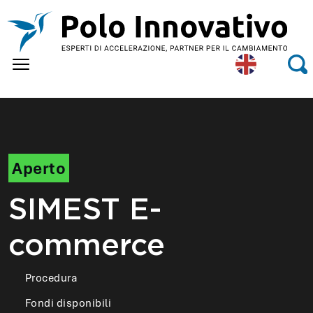
Skip to main content
Eng
Se
lish
Aperto
SIMEST E-
commerce
Procedura
Fondi disponibili