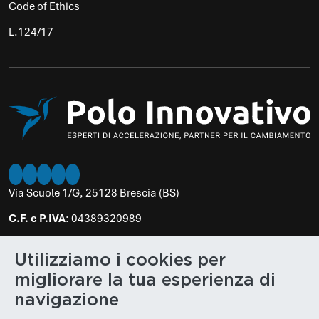
Code of Ethics
L.124/17
Twitter
Instagram
LinkedIn
Facebook
Youtube
Via Scuole 1/G, 25128 Brescia (BS)
C.F. e P.IVA
: 04389320989
PEC
:
poloinnovativo@legalmail.it
Utilizziamo i cookies per
N. REA
: BS 610848
migliorare la tua esperienza di
Cap. Soc.
: € 100.000,00
navigazione