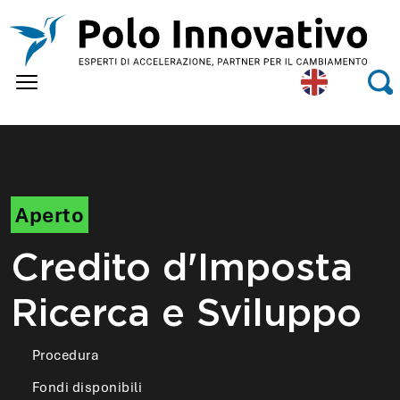
Skip to main content
Eng
Se
lish
Aperto
Credito d'Imposta
Ricerca e Sviluppo
Procedura
Fondi disponibili