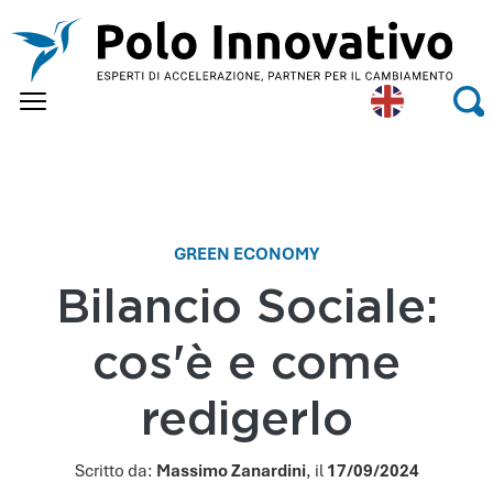
Skip to main content
Eng
Se
lish
GREEN ECONOMY
Bilancio Sociale:
cos'è e come
redigerlo
Scritto da:
Massimo Zanardini
, il
17/09/2024