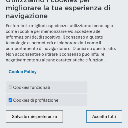
Utilizziamo i cookies per
di Sostenibilità Aziendale finanziati.
migliorare la tua esperienza di
Altri articoli di Massimo Zanardini
navigazione
Per fornire le migliori esperienze, utilizziamo tecnologie
come i cookie per memorizzare e/o accedere alle
informazioni del dispositivo. Il consenso a queste
tecnologie ci permetterà di elaborare dati come il
Articoli correlati
comportamento di navigazione o ID unici su questo sito.
Non acconsentire o ritirare il consenso può influire
negativamente su alcune caratteristiche e funzioni.
Packaging sostenibile: cos’è,
Cookie Policy
vantaggi e normativa europea
Scopri cos’è il packaging sostenibile, i suoi vantaggi e le
Cookies funzionali
novità del Regolamento UE 2025/40 per imballaggi
ecologici e riciclabili.
Cookies di profilazione
Leggi l'articolo
Salva le mie preferenze
Accetta tutti
SFDR Sustainable Finance
Togli il consenso