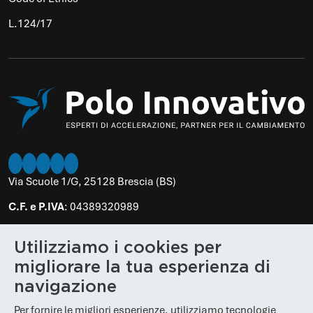
L.124/17
Twitter
Instagram
LinkedIn
Facebook
Youtube
Via Scuole 1/G, 25128 Brescia (BS)
C.F. e P.IVA
: 04389320989
PEC
:
poloinnovativo@legalmail.it
Utilizziamo i cookies per
N. REA
: BS 610848
migliorare la tua esperienza di
Cap. Soc.
: € 100.000,00
navigazione
Per fornire le migliori esperienze, utilizziamo tecnologie