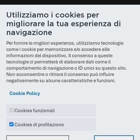
PEC
:
poloinnovativo@legalmail.it
Utilizziamo i cookies per
N. REA
: BS 610848
migliorare la tua esperienza di
Cap. Soc.
: € 100.000,00
navigazione
Per fornire le migliori esperienze, utilizziamo tecnologie
come i cookie per memorizzare e/o accedere alle
informazioni del dispositivo. Il consenso a queste
tecnologie ci permetterà di elaborare dati come il
comportamento di navigazione o ID unici su questo sito.
Non acconsentire o ritirare il consenso può influire
negativamente su alcune caratteristiche e funzioni.
Cookie Policy
© 2026
Polo Innovativo
Cookies funzionali
Sito Web e SEO creati da:
Lead Lab
Cookies di profilazione