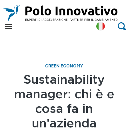
Skip to main content
Itali
Se
an
GREEN ECONOMY
Sustainability
manager: chi è e
cosa fa in
un’azienda