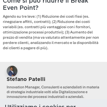
Come si può ridurre il Break
Even Point?
Agendo su tre leve: (1) Riduzione dei costi fissi (es.
rinegoziare affitti, contratti); (2) Riduzione dei costi
variabili (es. contratti più vantaggiosi con i fornitori,
ottimizzazione processi produttivi); (3) Aumento del
prezzo di vendita (ma va valutato attentamente per non
perdere clienti, analizzando il mercato e la disponibilità
dei clienti a pagare di più).
Stefano Patelli
Innovation Manager, Consulenti e aziendalisti in materia
di strategia industriale volti alla Digitalizzazione e
innovazione dei processi industriali e aziendali.
Altri articoli di Stefano Patelli