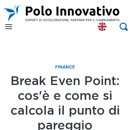
Skip to main content
Eng
Se
lish
FINANCE
Break Even Point:
cos'è e come si
calcola il punto di
pareggio