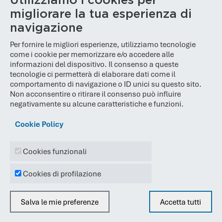
Utilizziamo i cookies per
migliorare la tua esperienza di
navigazione
Per fornire le migliori esperienze, utilizziamo tecnologie
come i cookie per memorizzare e/o accedere alle
Articoli correlati
informazioni del dispositivo. Il consenso a queste
tecnologie ci permetterà di elaborare dati come il
comportamento di navigazione o ID unici su questo sito.
Packaging sostenibile: cos’è,
Non acconsentire o ritirare il consenso può influire
vantaggi e normativa europea
negativamente su alcune caratteristiche e funzioni.
Scopri cos’è il packaging sostenibile, i suoi vantaggi e le
Cookie Policy
novità del Regolamento UE 2025/40 per imballaggi
ecologici e riciclabili.
Cookies funzionali
Leggi l'articolo
Cookies di profilazione
SFDR Sustainable Finance
Salva le mie preferenze
Accetta tutti
Disclosure Regulation: cos’è e come
funziona?
Togli il consenso